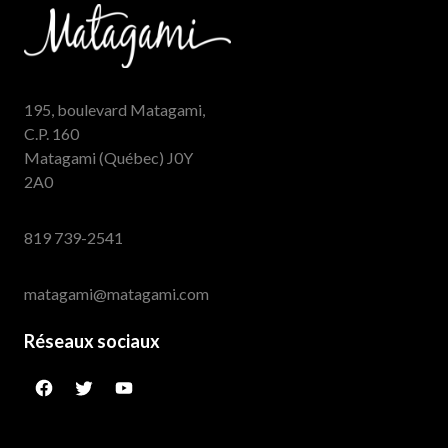
195, boulevard Matagami,
C.P. 160
Matagami (Québec) J0Y
2A0
819 739-2541
matagami@matagami.com
Réseaux sociaux
facebook
twitter
googleplus