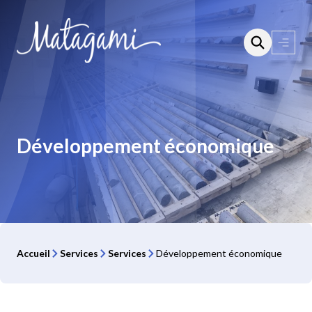
Aller
au
contenu
Ouvri
le
menu
Développement économique
Accueil
Services
Services
Développement économique