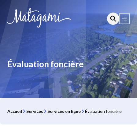
Aller
au
contenu
Ouvri
le
menu
Évaluation foncière
Accueil
Services
Services en ligne
Évaluation foncière