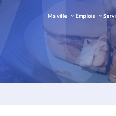
Ma ville
Emplois
Serv
Ouvrir/Fermer
Ouvrir/Fermer
Ouvr
le
le
le
sous-
sous-
sous
menu
menu
men