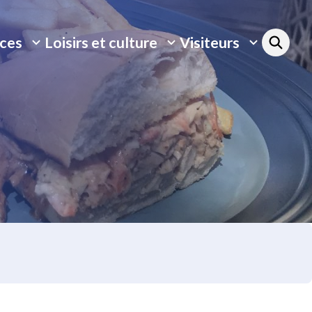
ices
Loisirs et culture
Visiteurs
ir/Fermer
Ouvrir/Fermer
Ouvrir/Fermer
le
le
-
sous-
sous-
u
menu
menu