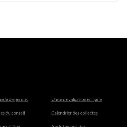
nde de permis
Unité d’évaluation en ligne
es du conseil
Calendrier des collectes
ementation
Abris temporaires