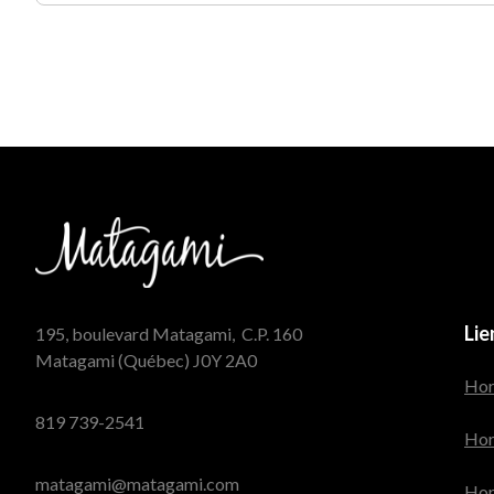
Courriel
Courriel
Lie
195, boulevard Matagami, C.P. 160
Matagami (Québec) J0Y 2A0
Hora
819 739-2541
Hor
matagami@matagami.com
Hora