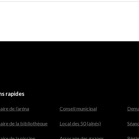
ns rapides
ire de l’aréna
Conseil municipal
Dema
aire de la bibliothèque
Local des 50 (aînés)
Séanc
ire de la piscine
Arrosage des gazons
Régl