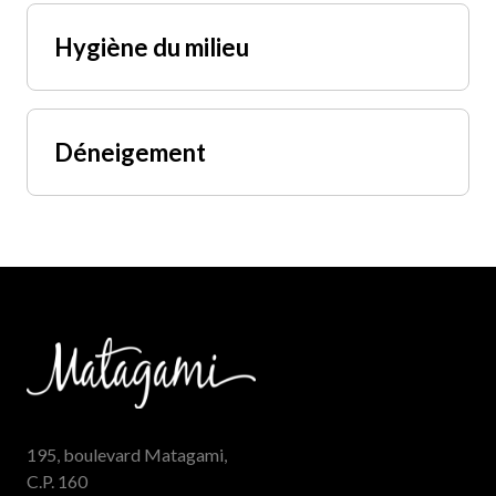
Hygiène du milieu
Déneigement
195, boulevard Matagami,
C.P. 160