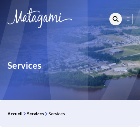
Aller
au
contenu
Ouvri
le
menu
Services
Accueil
Services
Services