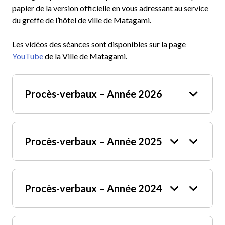
papier de la version officielle en vous adressant au service
du greffe de l’hôtel de ville de Matagami.
Les vidéos des séances sont disponibles sur la page
YouTube
de la Ville de Matagami.
Procès-verbaux – Année 2026
Op
en
Procès-verbaux – Année 2025
9 juin 2026
Op
Op
en
en
Clo
se
12 mai 2026
Procès-verbaux – Année 2024
16 décembre 2025 (extraordinaire)
Op
Op
en
en
Clo
14 avril 2026
se
9 décembre 2025