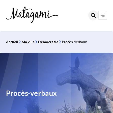
Aller
au
contenu
Ouvri
le
menu
Accueil
Ma ville
Démocratie
Procès-verbaux
Procès-verbaux