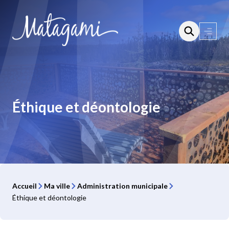
Aller
au
contenu
Ouvri
le
menu
Éthique et déontologie
Accueil
Ma ville
Administration municipale
Éthique et déontologie