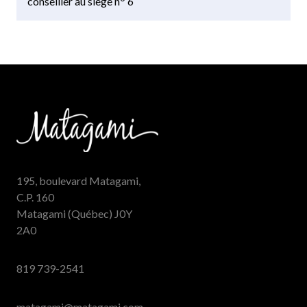
conseiller au siège n
6
195, boulevard Matagami,
C.P. 160
Matagami (Québec) J0Y
2A0
819 739-2541
matagami@matagami.com