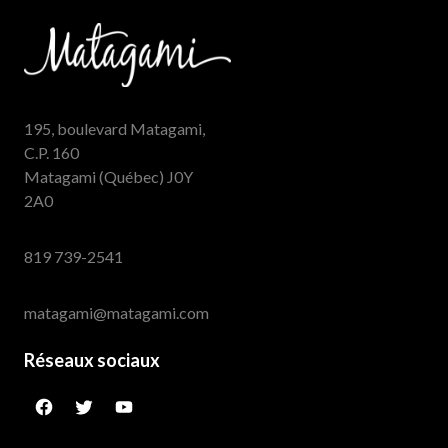
195, boulevard Matagami,
C.P. 160
Matagami (Québec) J0Y
2A0
819 739-2541
matagami@matagami.com
Réseaux sociaux
facebook
twitter
googleplus