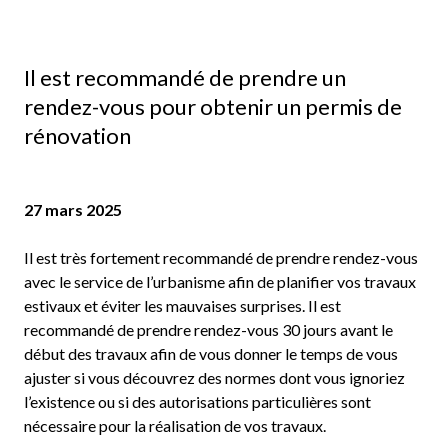
est
recommandé
de
prendre
Il est recommandé de prendre un
un
rendez-vous pour obtenir un permis de
rendez-
rénovation
vous
pour
obtenir
27 mars 2025
un
permis
Il est très fortement recommandé de prendre rendez-vous
de
avec le service de l’urbanisme afin de planifier vos travaux
rénovation
estivaux et éviter les mauvaises surprises. Il est
recommandé de prendre rendez-vous 30 jours avant le
début des travaux afin de vous donner le temps de vous
ajuster si vous découvrez des normes dont vous ignoriez
l’existence ou si des autorisations particulières sont
nécessaire pour la réalisation de vos travaux.